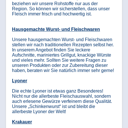
beziehen wir unsere Rohstoffe nur aus der
Region. So können wir sicherstellen, dass unser
Unserer Metzgerei braucht
Fleisch immer frisch und hochwertig ist.
Verstärkung:
Metzgereiverkäufer/in
Metzgerges
Hausgemachte Wurst- und Fleischwaren
elle
Unsere hausgemachten Wurst- und Fleischwaren
stellen wir nach traditionellen Rezepten selbst her.
Siehe Stellenanzeige
In unserem Angebot finden Sie leckere
Aufschnitte, mariniertes Grillgut, knackige Würste
und vieles mehr. Sollten Sie weitere Fragen zu
unseren Produkten oder zur Zubereitung dieser
haben, beraten wir Sie natürlich immer sehr gerne!
Lyoner
Die echte Lyoner ist etwas ganz Besonderes!
Nicht nur die allerbeste Fleischauswahl, sondern
auch erlesene Gewürze verfeinern diese Qualität.
Unsere „Schinkenwurst“ ist und bleibt die
allerbeste Lyoner der Welt!
Krakauer